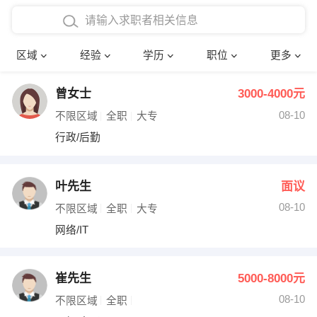
在校学生工作经验
本科
行政后勤
建筑装潢
确定
区域
经验
学历
职位
更多
三年以上工作经验
硕士
销售岗位
教师
曾女士
3000-4000元
四年以上工作经验
博士
文员
护士
08-10
不限区域
全职
大专
五年以上工作经验
财务会计
传单派发
行政/后勤
十年以上工作经验
超市零售
促销导购
叶先生
面议
网络IT
保健按摩
08-10
不限区域
全职
大专
网络/IT
快递员
前台接待
收银员
技术员/工程师
崔先生
5000-8000元
08-10
水电/机修
部门经理
不限区域
全职