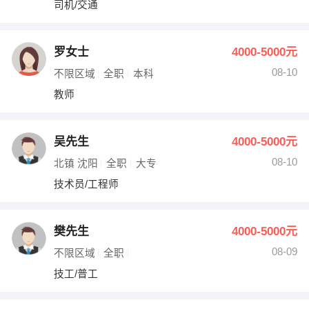
司机/交通
出纳
保险
编辑
法律
罗女士
4000-5000元
08-10
不限区域
全职
本科
保洁
贸易采购
教师
跟单
理财顾问
吴先生
4000-5000元
其他职位
08-10
北镇 沈阳
全职
大专
技术员/工程师
樊先生
4000-5000元
08-09
不限区域
全职
技工/普工