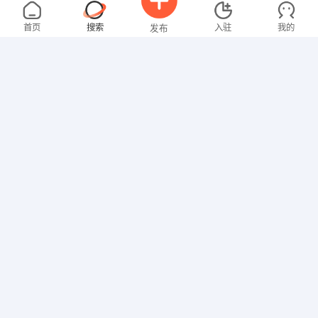
邓先生
5000-8000元
08-07
不限区域
全职
高中
首页
搜索
入驻
我的
发布
技工/普工
胡先生
5000-8000元
08-07
不限区域
全职
招聘信息
求职简历
技工/普工
请先生
面议
08-07
不限
餐饮服务
王先生
5000-8000元
08-06
不限区域
全职